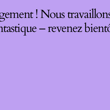
gement ! Nous travaillons
ntastique – revenez bientô