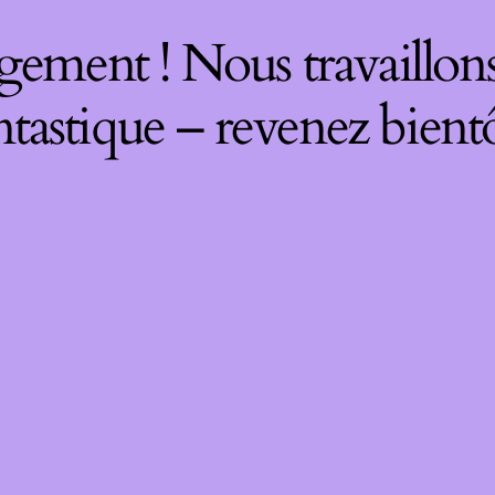
gement ! Nous travaillons
ntastique – revenez bientô